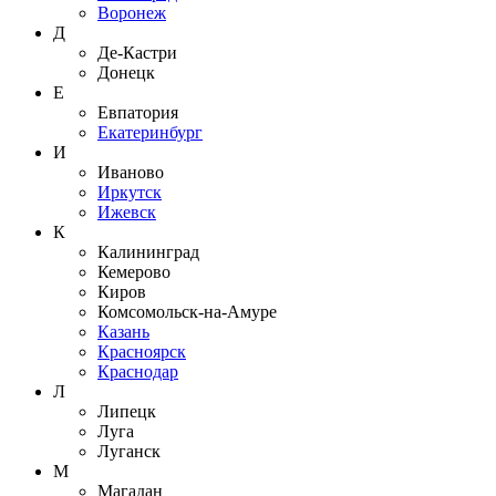
Воронеж
Д
Де-Кастри
Донецк
Е
Евпатория
Екатеринбург
И
Иваново
Иркутск
Ижевск
К
Калининград
Кемерово
Киров
Комсомольск-на-Амуре
Казань
Красноярск
Краснодар
Л
Липецк
Луга
Луганск
М
Магадан