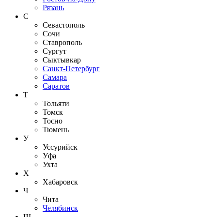
Рязань
С
Севастополь
Сочи
Ставрополь
Сургут
Сыктывкар
Санкт-Петербург
Самара
Саратов
Т
Тольяти
Томск
Тосно
Тюмень
У
Уссурийск
Уфа
Ухта
Х
Хабаровск
Ч
Чита
Челябинск
Ш