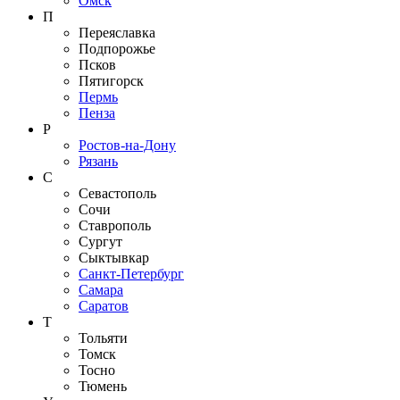
Омск
П
Переяславка
Подпорожье
Псков
Пятигорск
Пермь
Пенза
Р
Ростов-на-Дону
Рязань
С
Севастополь
Сочи
Ставрополь
Сургут
Сыктывкар
Санкт-Петербург
Самара
Саратов
Т
Тольяти
Томск
Тосно
Тюмень