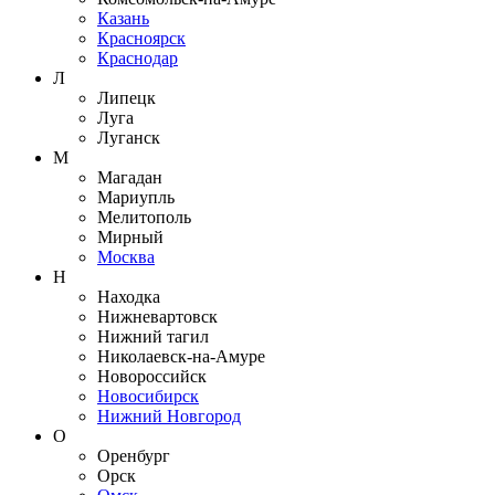
Казань
Красноярск
Краснодар
Л
Липецк
Луга
Луганск
М
Магадан
Мариупль
Мелитополь
Мирный
Москва
Н
Находка
Нижневартовск
Нижний тагил
Николаевск-на-Амуре
Новороссийск
Новосибирск
Нижний Новгород
О
Оренбург
Орск