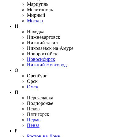
Мариупль
Мелитополь
Мирный
Москва
Н
Находка
Нижневартовск
Нижний тагил
Николаевск-на-Амуре
Новороссийск
Новосибирск
Нижний Новгород
О
Оренбург
Орск
Омск
П
Переяславка
Подпорожье
Псков
Пятигорск
Пермь
Пенза
Р
Ростов-на-Дону