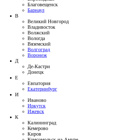
Благовещенск
Барнаул
В
Великий Новгород
Владивосток
Волжский
Вологда
Вяземский
Волгоград
Воронеж
Д
Де-Кастри
Донецк
Е
Евпатория
Екатеринбург
И
Иваново
Иркутск
Ижевск
К
Калининград
Кемерово
Киров
Комсомольск-на-Амуре