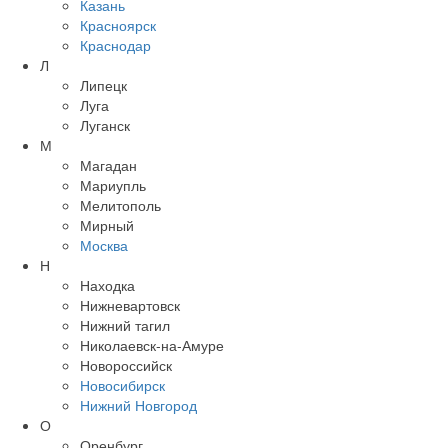
Казань
Красноярск
Краснодар
Л
Липецк
Луга
Луганск
М
Магадан
Мариупль
Мелитополь
Мирный
Москва
Н
Находка
Нижневартовск
Нижний тагил
Николаевск-на-Амуре
Новороссийск
Новосибирск
Нижний Новгород
О
Оренбург