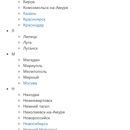
Киров
Комсомольск-на-Амуре
Казань
Красноярск
Краснодар
Л
Липецк
Луга
Луганск
М
Магадан
Мариупль
Мелитополь
Мирный
Москва
Н
Находка
Нижневартовск
Нижний тагил
Николаевск-на-Амуре
Новороссийск
Новосибирск
Нижний Новгород