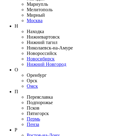
Мариупль
Мелитополь
Мирный
Москва
Н
Находка
Нижневартовск
Нижний тагил
Николаевск-на-Амуре
Новороссийск
Новосибирск
Нижний Новгород
О
Оренбург
Орск
Омск
П
Переяславка
Подпорожье
Псков
Пятигорск
Пермь
Пенза
Р
Ростов-на-Дону