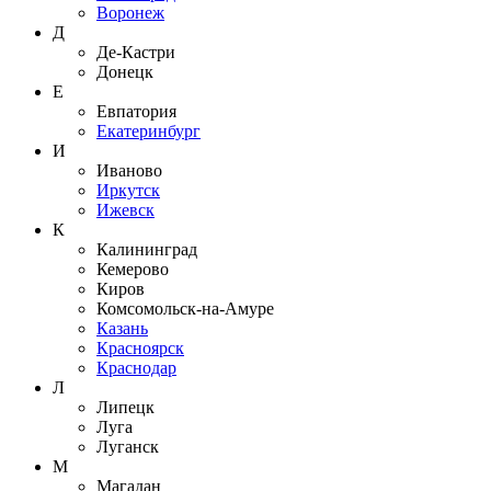
Воронеж
Д
Де-Кастри
Донецк
Е
Евпатория
Екатеринбург
И
Иваново
Иркутск
Ижевск
К
Калининград
Кемерово
Киров
Комсомольск-на-Амуре
Казань
Красноярск
Краснодар
Л
Липецк
Луга
Луганск
М
Магадан