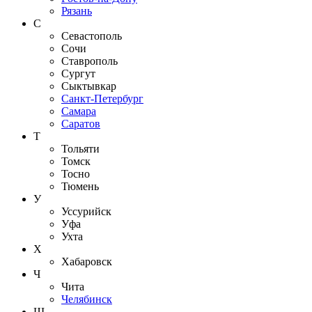
Рязань
С
Севастополь
Сочи
Ставрополь
Сургут
Сыктывкар
Санкт-Петербург
Самара
Саратов
Т
Тольяти
Томск
Тосно
Тюмень
У
Уссурийск
Уфа
Ухта
Х
Хабаровск
Ч
Чита
Челябинск
Ш