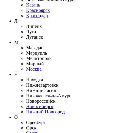
Казань
Красноярск
Краснодар
Л
Липецк
Луга
Луганск
М
Магадан
Мариупль
Мелитополь
Мирный
Москва
Н
Находка
Нижневартовск
Нижний тагил
Николаевск-на-Амуре
Новороссийск
Новосибирск
Нижний Новгород
О
Оренбург
Орск