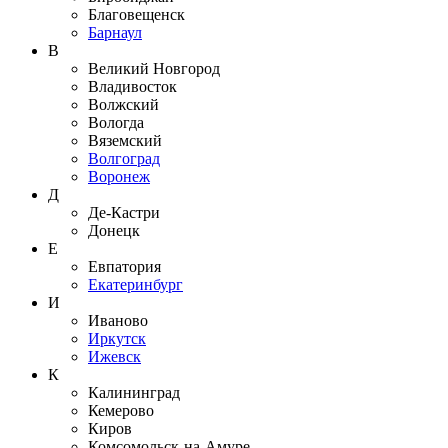
Благовещенск
Барнаул
В
Великий Новгород
Владивосток
Волжский
Вологда
Вяземский
Волгоград
Воронеж
Д
Де-Кастри
Донецк
Е
Евпатория
Екатеринбург
И
Иваново
Иркутск
Ижевск
К
Калининград
Кемерово
Киров
Комсомольск-на-Амуре