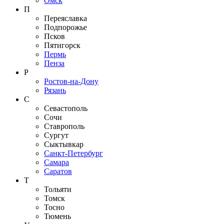
Омск
П
Переяславка
Подпорожье
Псков
Пятигорск
Пермь
Пенза
Р
Ростов-на-Дону
Рязань
С
Севастополь
Сочи
Ставрополь
Сургут
Сыктывкар
Санкт-Петербург
Самара
Саратов
Т
Тольяти
Томск
Тосно
Тюмень