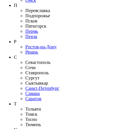
Омск
П
Переяславка
Подпорожье
Псков
Пятигорск
Пермь
Пенза
Р
Ростов-на-Дону
Рязань
С
Севастополь
Сочи
Ставрополь
Сургут
Сыктывкар
Санкт-Петербург
Самара
Саратов
Т
Тольяти
Томск
Тосно
Тюмень