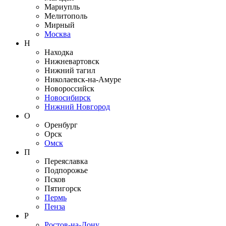
Мариупль
Мелитополь
Мирный
Москва
Н
Находка
Нижневартовск
Нижний тагил
Николаевск-на-Амуре
Новороссийск
Новосибирск
Нижний Новгород
О
Оренбург
Орск
Омск
П
Переяславка
Подпорожье
Псков
Пятигорск
Пермь
Пенза
Р
Ростов-на-Дону