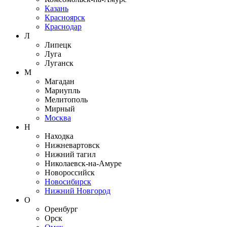
Казань
Красноярск
Краснодар
Л
Липецк
Луга
Луганск
М
Магадан
Мариупль
Мелитополь
Мирный
Москва
Н
Находка
Нижневартовск
Нижний тагил
Николаевск-на-Амуре
Новороссийск
Новосибирск
Нижний Новгород
О
Оренбург
Орск