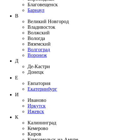
Благовещенск
Барнаул
В
Великий Новгород
Владивосток
Волжский
Вологда
Вяземский
Волгоград
Воронеж
Д
Де-Кастри
Донецк
Е
Евпатория
Екатеринбург
И
Иваново
Иркутск
Ижевск
К
Калининград
Кемерово
Киров
Комсомольск-на-Амуре