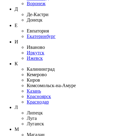
Воронеж
Д
Де-Кастри
Донецк
Е
Евпатория
Екатеринбург
И
Иваново
Иркутск
Ижевск
К
Калининград
Кемерово
Киров
Комсомольск-на-Амуре
Казань
Красноярск
Краснодар
Л
Липецк
Луга
Луганск
М
Магадан