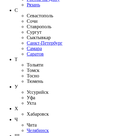
Рязань
С
Севастополь
Сочи
Ставрополь
Сургут
Сыктывкар
Санкт-Петербург
Самара
Саратов
Т
Тольяти
Томск
Тосно
Тюмень
У
Уссурийск
Уфа
Ухта
Х
Хабаровск
Ч
Чита
Челябинск
Ш