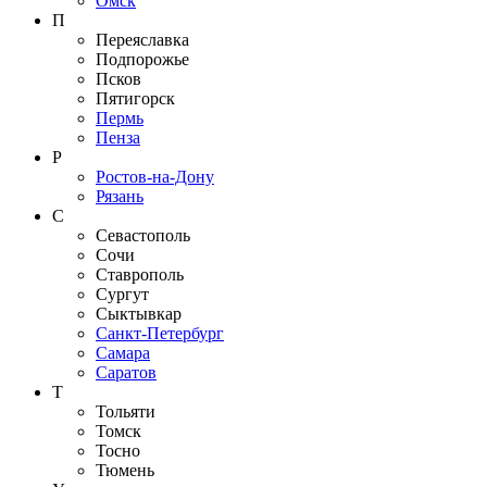
Омск
П
Переяславка
Подпорожье
Псков
Пятигорск
Пермь
Пенза
Р
Ростов-на-Дону
Рязань
С
Севастополь
Сочи
Ставрополь
Сургут
Сыктывкар
Санкт-Петербург
Самара
Саратов
Т
Тольяти
Томск
Тосно
Тюмень