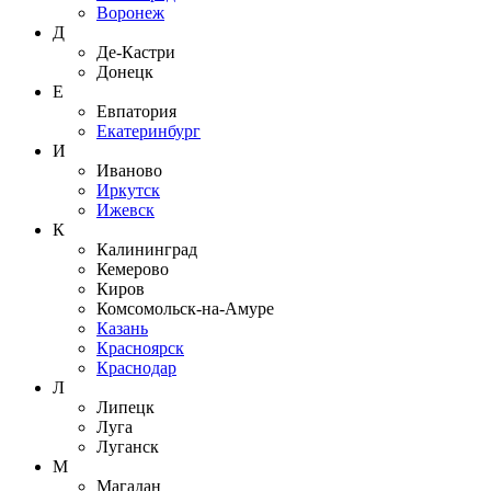
Воронеж
Д
Де-Кастри
Донецк
Е
Евпатория
Екатеринбург
И
Иваново
Иркутск
Ижевск
К
Калининград
Кемерово
Киров
Комсомольск-на-Амуре
Казань
Красноярск
Краснодар
Л
Липецк
Луга
Луганск
М
Магадан