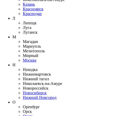
Казань
Красноярск
Краснодар
Л
Липецк
Луга
Луганск
М
Магадан
Мариупль
Мелитополь
Мирный
Москва
Н
Находка
Нижневартовск
Нижний тагил
Николаевск-на-Амуре
Новороссийск
Новосибирск
Нижний Новгород
О
Оренбург
Орск