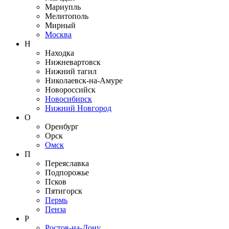
Мариупль
Мелитополь
Мирный
Москва
Н
Находка
Нижневартовск
Нижний тагил
Николаевск-на-Амуре
Новороссийск
Новосибирск
Нижний Новгород
О
Оренбург
Орск
Омск
П
Переяславка
Подпорожье
Псков
Пятигорск
Пермь
Пенза
Р
Ростов-на-Дону