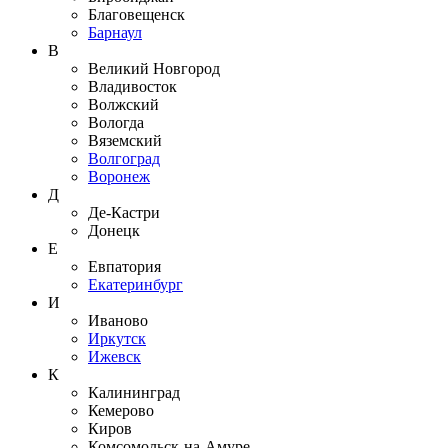
Благовещенск
Барнаул
В
Великий Новгород
Владивосток
Волжский
Вологда
Вяземский
Волгоград
Воронеж
Д
Де-Кастри
Донецк
Е
Евпатория
Екатеринбург
И
Иваново
Иркутск
Ижевск
К
Калининград
Кемерово
Киров
Комсомольск-на-Амуре