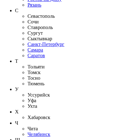
Рязань
С
Севастополь
Сочи
Ставрополь
Сургут
Сыктывкар
Санкт-Петербург
Самара
Саратов
Т
Тольяти
Томск
Тосно
Тюмень
У
Уссурийск
Уфа
Ухта
Х
Хабаровск
Ч
Чита
Челябинск
Ш